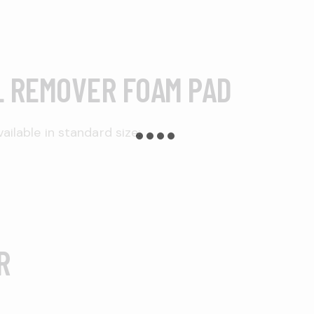
L REMOVER
FOAM PAD
ailable in standard size:
R