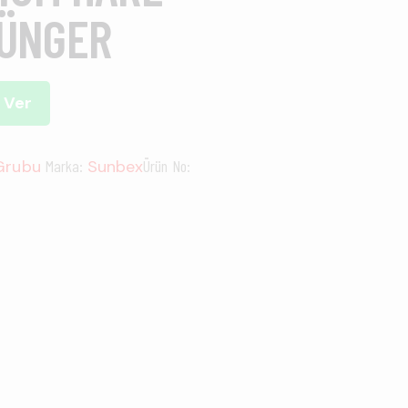
SÜNGER
 Ver
 Grubu
Marka:
Sunbex
Ürün No: