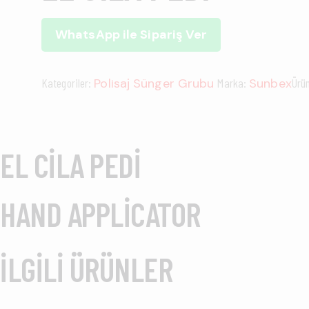
WhatsApp ile Sipariş Ver
Kategoriler:
Polisaj Sünger Grubu
Marka:
Sunbex
Ürü
EL CILA PEDI
HAND APPLICATOR
İLGILI ÜRÜNLER